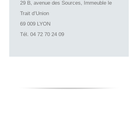
29 B, avenue des Sources, Immeuble le
Trait d’Union
69 009
LYON
Tél.
04 72 70 24 09